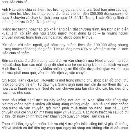
anh Hảo chia sẻ.
Anh Hảo cũng chia sẻ thêm, lực lượng hóa trang ông già Noel bao gồm các bạn
sinh viên trẻ. Mức thu nhập trong dịp lễ có thể lên đến 300.000 đồng/ngày, mỗi
ngày 3 chuyến và chạy kín lịch trong ngày 23–24/12. Trong 1 tuần Giáng Sinh có
thể nhận được từ 2,1–3 triệu đồng.
Riêng lực lượng hoạt náo (có khả năng dẫn dắt chương trình, lên kịch bản diễn
xuất…) thì có sẵn đội ngũ 1.500 người hoạt động tự do – là những người
chuyên nghiệp trong lĩnh vực hoạt náo, được công ty thuê.
“So sánh với năm ngoái, giá năm nay chênh lệch tầm 100.000 đồng nhưng
lượng khách đặt đang tăng dần. Tính ra tăng hơn 40% so với năm trước…”, anh
Hảo chia sẻ thêm.
Bên cạnh các địa điểm cung cấp dịch vụ vận chuyển quà Noel chuyên nghiệp,
một số shop bán các mặt hàng đồ chơi cho trẻ em cũng kiêm thêm dịch vụ này.
Hình thức kinh doanh này khiến nhiều người tiết kiệm được thời gian và tiền bạc
khi vừa phải mua quà, vừa tốn tiền dịch vụ vận chuyển.
Chị Ngọc Hân (P.Lê Lợi, TP.Vinh) là một trong những chủ shop bán đồ chơi, thú
nhồi bông cho trẻ em. Từ đầu mùa Giáng sinh năm nay, chị đã mở thêm dịch vụ
hóa trang thành ông già Noel để vận chuyển quà tận nhà cho các bé, nếu phụ
huynh có nhu cầu.
“Ban đầu mình nghĩ dịch vụ này không hot lắm, tại Noel năm nào cũng vậy.
Nhưng không ngờ là khách đặt hàng đông khủng khiếp. Ban đầu chỉ nhờ chồng
hóa trang và vận chuyển, giờ mình phải thuê thêm họ hàng, bạn bè… Lịch
chuyển quà coi như kín mít trong ngày 24 và 25/12. Các ngày trước và sau đó thì
vì kín lịch ngày chính thức nên khách dời qua”, chị Ngọc Hân chia sẻ.
Theo chị Hân, nguyên nhân dịch vụ chị được yêu thích cũng bởi vì giá cả không
đắt và khách có thể tiện tay chọn quà ngay tại shop mà không cần đi đâu mua