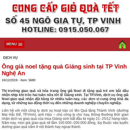
MENU
DỊCH VỤ
Ông già noel tặng quà Giáng sinh tại TP Vinh
Nghệ An
24/12/2019 - Xem: 5680
Thị trường giao quà và hóa trang ông già Noel đi tặng quà trẻ em bắt đầu
nhộn nhịp khi tròn hai tuần nữa tới lễ Giáng sinh. Tại TP.Vinh, dịch vụ ông già
Noel giao quà nhận đặt hàng từ nhiều tuần nay, các đơn vị cung ứng khá đa
dạng, từ những lao động thời vụ đến những doanh nghiệp chuyên nghiệp.
Liên hệ với một công ty dịch vụ hoạt náo có tên Quà tặng Thành Vinh (đường
Mai Hắc Đế, TP.Vinh), anh Hảo – chủ công ty cho hay, thông thường thời gian
nhận dịch vụ giao quà của mùa Giáng sinh bắt đầu từ ngày 21–25/12 hàng năm.
Năm nay, mức giá giao quà sẽ tầm 100.000–200.000 đồng, tùy thuộc vào tuyến
đường giao quà nằm ở nội thành hay ngoại thành.