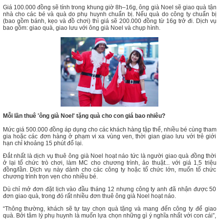
Giá 100.000 đồng sẽ tính trong khung giờ 8h–16g, ông già Noel sẽ giao quà tận
nhà cho các bé và quà do phụ huynh chuẩn bị. Nếu quà do công ty chuẩn bị
(bao gồm bánh, kẹo và đồ chơi) thì giá sẽ 200.000 đồng từ 16g trở đi. Dịch vụ
bao gồm: giao quà, giao lưu với ông già Noel và chụp hình.
Mỗi lần thuê 'ông già Noel' tặng quà cho con giá bao nhiêu?
Mức giá 500.000 đồng áp dụng cho các khách hàng tập thể, nhiều bé cùng tham
gia hoặc các đơn hàng ở phạm vi xa vùng ven, thời gian giao lưu với trẻ giới
hạn chỉ khoảng 15 phút đổ lại.
Đắt nhất là dịch vụ thuê ông già Noel hoạt náo tức là người giao quà đồng thời
ở lại tổ chức trò chơi, làm MC cho chương trình, ảo thuật... với giá 1,5 triệu
đồng/lần. Dịch vụ này dành cho các công ty hoặc tổ chức lớn, muốn tổ chức
chương trình trọn vẹn cho nhiều bé.
Dù chỉ mở đơn đặt lịch vào đầu tháng 12 nhưng công ty anh đã nhận được 50
đơn giao quà, trong đó rất nhiều đơn thuê ông già Noel hoạt náo.
“Thông thường, khách sẽ tự tay chọn quà tặng và mang đến công ty để giao
quà. Bởi tâm lý phụ huynh là muốn lựa chọn những gì ý nghĩa nhất với con cái”,