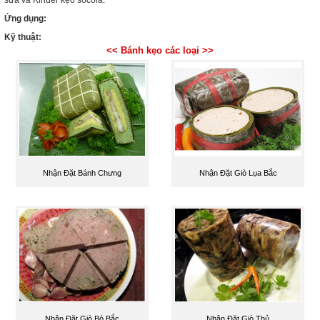
sữa và Kinder kẹo socola.
Ứng dụng:
Kỹ thuật:
<< Bánh kẹo các loại >>
Nhận Đặt Bánh Chưng
Nhận Đặt Giò Lụa Bắc
Nhận Đặt Giò Bò Bắc
Nhận Đặt Giò Thủ