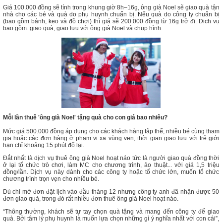
Giá 100.000 đồng sẽ tính trong khung giờ 8h–16g, ông già Noel sẽ giao quà tận
nhà cho các bé và quà do phụ huynh chuẩn bị. Nếu quà do công ty chuẩn bị
(bao gồm bánh, kẹo và đồ chơi) thì giá sẽ 200.000 đồng từ 16g trở đi. Dịch vụ
bao gồm: giao quà, giao lưu với ông già Noel và chụp hình.
Mỗi lần thuê 'ông già Noel' tặng quà cho con giá bao nhiêu?
Mức giá 500.000 đồng áp dụng cho các khách hàng tập thể, nhiều bé cùng tham
gia hoặc các đơn hàng ở phạm vi xa vùng ven, thời gian giao lưu với trẻ giới
hạn chỉ khoảng 15 phút đổ lại.
Đắt nhất là dịch vụ thuê ông già Noel hoạt náo tức là người giao quà đồng thời
ở lại tổ chức trò chơi, làm MC cho chương trình, ảo thuật... với giá 1,5 triệu
đồng/lần. Dịch vụ này dành cho các công ty hoặc tổ chức lớn, muốn tổ chức
chương trình trọn vẹn cho nhiều bé.
Dù chỉ mở đơn đặt lịch vào đầu tháng 12 nhưng công ty anh đã nhận được 50
đơn giao quà, trong đó rất nhiều đơn thuê ông già Noel hoạt náo.
“Thông thường, khách sẽ tự tay chọn quà tặng và mang đến công ty để giao
quà. Bởi tâm lý phụ huynh là muốn lựa chọn những gì ý nghĩa nhất với con cái”,