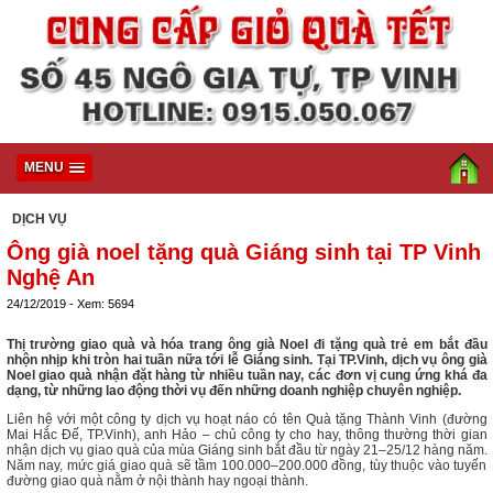
MENU
DỊCH VỤ
Ông già noel tặng quà Giáng sinh tại TP Vinh
Nghệ An
24/12/2019 - Xem: 5694
Thị trường giao quà và hóa trang ông già Noel đi tặng quà trẻ em bắt đầu
nhộn nhịp khi tròn hai tuần nữa tới lễ Giáng sinh. Tại TP.Vinh, dịch vụ ông già
Noel giao quà nhận đặt hàng từ nhiều tuần nay, các đơn vị cung ứng khá đa
dạng, từ những lao động thời vụ đến những doanh nghiệp chuyên nghiệp.
Liên hệ với một công ty dịch vụ hoạt náo có tên Quà tặng Thành Vinh (đường
Mai Hắc Đế, TP.Vinh), anh Hảo – chủ công ty cho hay, thông thường thời gian
nhận dịch vụ giao quà của mùa Giáng sinh bắt đầu từ ngày 21–25/12 hàng năm.
Năm nay, mức giá giao quà sẽ tầm 100.000–200.000 đồng, tùy thuộc vào tuyến
đường giao quà nằm ở nội thành hay ngoại thành.