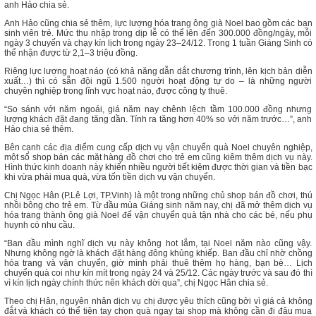
anh Hảo chia sẻ.
Anh Hảo cũng chia sẻ thêm, lực lượng hóa trang ông già Noel bao gồm các bạn
sinh viên trẻ. Mức thu nhập trong dịp lễ có thể lên đến 300.000 đồng/ngày, mỗi
ngày 3 chuyến và chạy kín lịch trong ngày 23–24/12. Trong 1 tuần Giáng Sinh có
thể nhận được từ 2,1–3 triệu đồng.
Riêng lực lượng hoạt náo (có khả năng dẫn dắt chương trình, lên kịch bản diễn
xuất…) thì có sẵn đội ngũ 1.500 người hoạt động tự do – là những người
chuyên nghiệp trong lĩnh vực hoạt náo, được công ty thuê.
“So sánh với năm ngoái, giá năm nay chênh lệch tầm 100.000 đồng nhưng
lượng khách đặt đang tăng dần. Tính ra tăng hơn 40% so với năm trước…”, anh
Hảo chia sẻ thêm.
Bên cạnh các địa điểm cung cấp dịch vụ vận chuyển quà Noel chuyên nghiệp,
một số shop bán các mặt hàng đồ chơi cho trẻ em cũng kiêm thêm dịch vụ này.
Hình thức kinh doanh này khiến nhiều người tiết kiệm được thời gian và tiền bạc
khi vừa phải mua quà, vừa tốn tiền dịch vụ vận chuyển.
Chị Ngọc Hân (P.Lê Lợi, TP.Vinh) là một trong những chủ shop bán đồ chơi, thú
nhồi bông cho trẻ em. Từ đầu mùa Giáng sinh năm nay, chị đã mở thêm dịch vụ
hóa trang thành ông già Noel để vận chuyển quà tận nhà cho các bé, nếu phụ
huynh có nhu cầu.
“Ban đầu mình nghĩ dịch vụ này không hot lắm, tại Noel năm nào cũng vậy.
Nhưng không ngờ là khách đặt hàng đông khủng khiếp. Ban đầu chỉ nhờ chồng
hóa trang và vận chuyển, giờ mình phải thuê thêm họ hàng, bạn bè… Lịch
chuyển quà coi như kín mít trong ngày 24 và 25/12. Các ngày trước và sau đó thì
vì kín lịch ngày chính thức nên khách dời qua”, chị Ngọc Hân chia sẻ.
Theo chị Hân, nguyên nhân dịch vụ chị được yêu thích cũng bởi vì giá cả không
đắt và khách có thể tiện tay chọn quà ngay tại shop mà không cần đi đâu mua