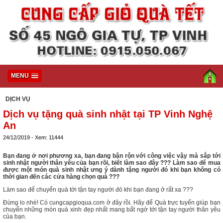
MENU
DỊCH VỤ
Dịch vụ tặng quà sinh nhật tại TP Vinh Nghệ
An
24/12/2019 - Xem: 11444
Bạn đang ở nơi phương xa, bạn đang bận rộn với công việc vậy mà sắp tới
sinh nhật người thân yêu của bạn rồi, biết làm sao đây ??? Làm sao để mua
được một món quà sinh nhật ưng ý dành tặng người đó khi bạn không có
thời gian đến các cửa hàng chọn quà ???
Làm sao để chuyển quà tới tận tay người đó khi bạn đang ở rất xa ???
Đừng lo nhé! Có cungcapgioqua.com ở đây rồi. Hãy để Quà trực tuyến giúp bạn
chuyển những món quà xinh đẹp nhất mang bất ngờ tới tận tay người thân yêu
của bạn.