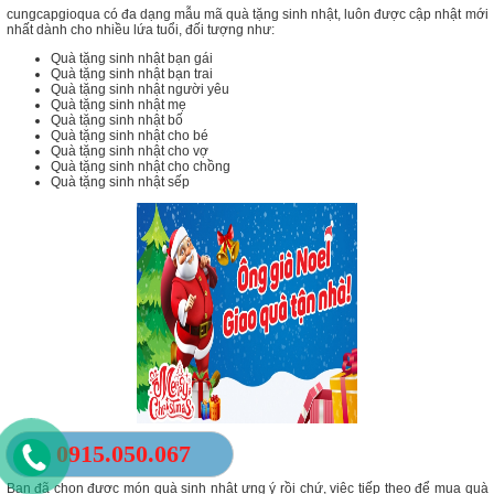
cungcapgioqua có đa dạng mẫu mã quà tặng sinh nhật, luôn được cập nhật mới
nhất dành cho nhiều lứa tuổi, đối tượng như:
Quà tặng sinh nhật bạn gái
Quà tặng sinh nhật bạn trai
Quà tặng sinh nhật người yêu
Quà tặng sinh nhật mẹ
Quà tặng sinh nhật bố
Quà tặng sinh nhật cho bé
Quà tặng sinh nhật cho vợ
Quà tặng sinh nhật cho chồng
Quà tặng sinh nhật sếp
0915.050.067
CÁCH ĐẶT QUÀ ONLINE
Bạn đã chọn được món quà sinh nhật ưng ý rồi chứ, việc tiếp theo để mua quà