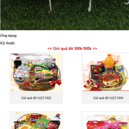
Ứng dụng:
Kỹ thuật:
<< Giỏ quà tết 300k-500k >>
Giỏ quà tết GQT-D01
Giỏ quà tết GQT-D04