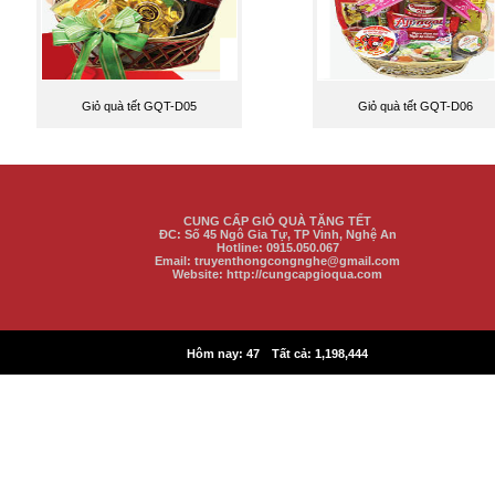
Giỏ quà tết GQT-D05
Giỏ quà tết GQT-D06
CUNG CẤP GIỎ QUÀ TẶNG TẾT
ĐC:
Số 45 Ngô Gia Tự, TP Vinh
, Nghệ An
Hotline: 0915.050.067
Email: truyenthongcongnghe@gmail.com
Website: http://cungcapgioqua.com
|
Hôm nay:
47
Tất cả:
1,198,444