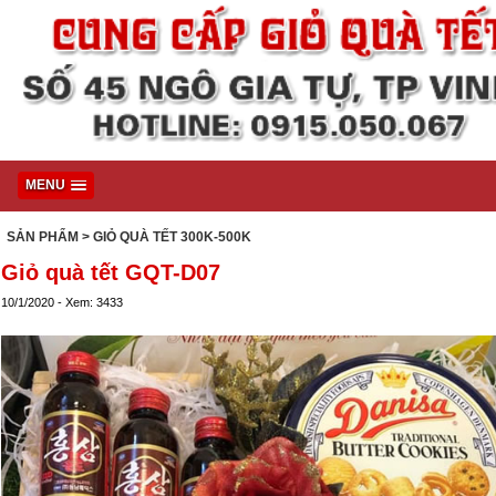
MENU
SẢN PHẨM
> GIỎ QUÀ TẾT 300K-500K
Giỏ quà tết GQT-D07
10/1/2020 - Xem: 3433