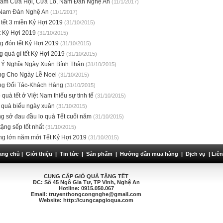
ắm Cửa Hội, Cửa Lò, Nam Đàn Nghệ An
(11/1/2017)
Nam Đàn Nghệ An
(11/1/2017)
tết 3 miền Kỷ Hợi 2019
(31/10/2015)
t Kỷ Hợi 2019
(31/10/2015)
g đón tết Kỷ Hợi 2019
(31/10/2015)
g quà gì tết Kỷ Hợi 2019
(31/10/2015)
 Ý Nghĩa Ngày Xuân Bính Thân
(31/10/2015)
ng Cho Ngày Lễ Noel
(31/10/2015)
ng Đối Tác-Khách Hàng
(31/10/2015)
quà tết ở Việt Nam thiếu sự tinh tế
(31/10/2015)
quà biếu ngày xuân
(31/10/2015)
g sở đau đầu lo quà Tết cuối năm
(31/10/2015)
tặng sếp tốt nhất
(31/10/2015)
ng lớn năm mới Tết Kỷ Hợi 2019
(31/10/2015)
ang chủ
|
Giới thiệu
|
Tin tức
|
Sản phẩm
|
Hướng dẫn mua hàng
|
Dịch vụ
|
Liên
CUNG CẤP GIỎ QUÀ TẶNG TẾT
ĐC:
Số 45 Ngô Gia Tự, TP Vinh
, Nghệ An
Hotline: 0915.050.067
Email: truyenthongcongnghe@gmail.com
Website: http://cungcapgioqua.com