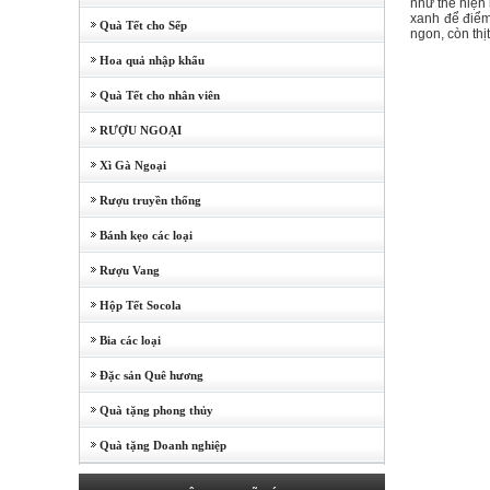
như thể hiện
xanh để điểm 
Quà Tết cho Sếp
ngon, còn thị
Hoa quả nhập khẩu
Quà Tết cho nhân viên
RƯỢU NGOẠI
Xì Gà Ngoại
Rượu truyền thống
Bánh kẹo các loại
Rượu Vang
Hộp Tết Socola
Bia các loại
Đặc sản Quê hương
Quà tặng phong thủy
Quà tặng Doanh nghiệp