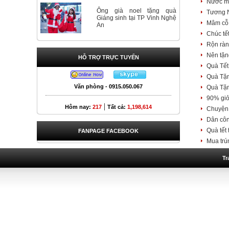
Nước m
Ông già noel tặng quà
Tương 
Giáng sinh tại TP Vinh Nghệ
Mâm cỗ 
An
Chúc tế
Rộn ràn
Nên tặn
HỖ TRỢ TRỰC TUYẾN
Quà Tết
Quà Tặ
Văn phòng - 0915.050.067
Quà Tặ
90% giỏ 
|
Hôm nay:
217
Tất cả:
1,198,614
Chuyện 
Dân côn
Quà tết 
FANPAGE FACEBOOK
Mua trú
Tr