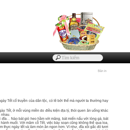
Bản in
ngày Tết cổ truyền của dân tộc, có lẽ bởi thế mà người ta thường hay
ày Tết, ở mỗi vùng miền do điều kiện địa lý, thói quen ăn uống khác
c nhau.
t, 8 đĩa… Nào bát giò heo hầm với măng, bát miến nấu với lòng gà, bát
dưa hành muối. Với mâm cỗ Tết, việc bày soạn cũng không thể qua loa,
m thực ngày tết và làm món ăn ngon hơn. Ví như, đĩa xôi gấc đỏ tươi