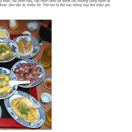
y mắn, các món nấu, các món canh sẽ được rắc những cọng hành lá
ược làm sẵn từ chiều 30. Thịt lợn là thịt nạc mông hay thịt chân giò