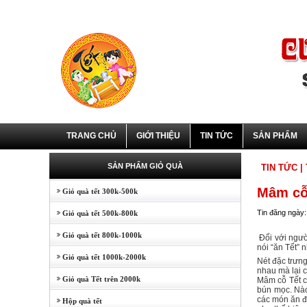
TRANG CHỦ
GIỚI THIỆU
TIN TỨC
SẢN PHẨM
SẢN PHẨM GIỎ QUÀ
TIN TỨC
|
Mâm cỗ 
Giỏ quà tết 300k-500k
Tin đăng ngày:
Giỏ quà tết 500k-800k
Giỏ quà tết 800k-1000k
Đối với người
nói “ăn Tết” 
Giỏ quà tết 1000k-2000k
Nét đặc trưn
nhau mà lại 
Giỏ quà Tết trên 2000k
Mâm cỗ Tết cổ
bún mọc. Nào 
các món ăn đề
Hộp quà tết