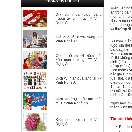
THÔNG TIN HỮU ÍCH
Miền Bắc ngà
ăn trong ba 
Địa chỉ mua rượu vang
món ăn như g
ngoại uy tín nhất TP Vinh
So với miền 
Nghệ An
bánh chưng x
và thường đi
Giỏ quà tết rượu vang TP
Vinh Nghệ An
Sự khác biệt 
luộc, đĩa gỏi
bắt gặp thêm
Mâm cỗ miền 
Cho thuê người xông đất
tét thì khôn
đầu năm mới tại TP Vinh
sinh (trâu, h
Nghệ An
trứng chỉ luộ
Còn mâm cơm 
các gia súc t
Dịch vụ in ấn quà tặng tại TP
lụa Huế, đĩa 
Vinh Nghệ An
diếp gỏi ngó 
Tục ăn Tết, 
ơn đối với ô
miền nào cũng
Dịch vụ tặng quà sinh nhật
tại TP Vinh Nghệ An
Ngày nay, cu
thành kính th
Tin tức khá
Điện hoa tươi tại TP Vinh
Nghệ An
Địa chỉ