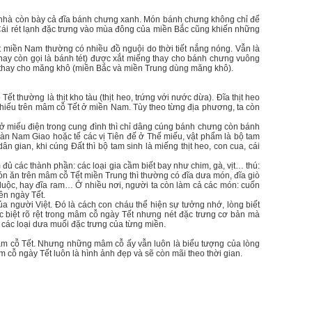
 nhà còn bày cả đĩa bánh chưng xanh. Món bánh chưng không chỉ để
. Cái rét lạnh đặc trưng vào mùa đông của miền Bắc cũng khiến những
 miền Nam thường có nhiều đồ nguội do thời tiết nắng nóng. Vẫn là
ay còn gọi là bánh tét) được xắt miếng thay cho bánh chưng vuông
thay cho măng khô (miền Bắc và miền Trung dùng măng khô).
ết thường là thịt kho tàu (thịt heo, trứng với nước dừa). Đĩa thịt heo
ể thiếu trên mâm cỗ Tết ở miền Nam. Tùy theo từng địa phương, ta còn
ở miếu điện trong cung đình thì chỉ dâng cúng bánh chưng còn bánh
đàn Nam Giao hoặc tế các vị Tiên đế ở Thế miếu, vật phẩm là bộ tam
ân gian, khi cúng Đất thì bộ tam sinh là miếng thịt heo, con cua, cái
 các thành phần: các loại gia cầm biết bay như chim, gà, vịt… thú:
món ăn trên mâm cỗ Tết miền Trung thì thường có đĩa dưa món, đĩa giò
 cá luộc, hay đĩa ram… Ở nhiều nơi, người ta còn làm cả các món: cuốn
ên ngày Tết.
ủa người Việt. Đó là cách con cháu thể hiện sự tưởng nhớ, lòng biết
ác biệt rõ rệt trong mâm cỗ ngày Tết nhưng nét đặc trưng cơ bản mà
 các loại dưa muối đặc trưng của từng miền.
mâm cỗ Tết. Nhưng những mâm cỗ ấy vẫn luôn là biểu tượng của lòng
 cỗ ngày Tết luôn là hình ảnh đẹp và sẽ còn mãi theo thời gian.