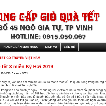
HƯỚNG DẪN MUA HÀNG
DỊCH VỤ
LIÊN HỆ
 TẾT CỔ TRUYỀN VIỆT NAM
tết 3 miền Kỷ Hợi 2019
 31/10/2015 - Xem: 5071
 Việt ta, văn hóa ẩm thực từ lâu đã trở thành một yếu tố quan trọng trong những 
nhiều hơn là chơi Tết, nghỉ Tết…
g trong văn hóa ẩm thực ngày Tết của người Việt ta chính là mâm cỗ (mâm cúng) ng
có những cách bày mâm cỗ Tết theo đặc trưng văn hóa và phong tục, tập quán khá
 truyền ở miền Bắc theo lệ là bốn bát, bốn đĩa, cỗ lớn thì 6 bát, 6 đĩa hoặc 8 bá
là đĩa xôi, đĩa thịt gà luộc xé, đĩa thịt đông, đĩa chả giò lụa, thêm đĩa nộm và 
u được bày biện khéo léo và đẹp mắt trước tiên thể hiện sự ngăn nắp, coi trọng ẩ