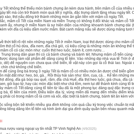
y Tết không thể thiếu món bánh chưng ăn kèm dưa hành, trên mâm cỗ của nhiều
ngày tết mà còn trở thành món quà tết ý nghĩa, đặc trưng dành tặng nhau ngày tết
iò xào, thịt nấu đông trở thành những món ăn gắn liền với mâm cỗ ngày Tết.
Bắc, mâm cỗ Tết của miền Nam và miền Trung có không ít đổi khác và mâm cỗ Tết
anh ấy, nhưng ở miền Nam là sự hiện diện của những khoanh bánh chưng dài (h
 kèm với đĩa củ kiệu dầm nước mắm. Bát canh măng nấu sẽ được dùng măng tươi 
về thời tiết rõ rệt nên những ngày Tết ở miền Nam, loại thịt được dùng cho mâm cỗ T
 tôm thịt cổ hủ dừa, đĩa nem, đĩa chả giò, củ kiệu cũng là những món ăn không th
 mâm cỗ có các món như: cuốn thịt heo luộc, bánh ít, cơm rượu…
Trung trong dân gian thì có cả bánh chưng và bánh tét. Nhưng mâm cỗ tiến cúng 
g được dùng làm vật phẩm để dâng cúng tổ tiên. Vào những dịp nhà vua tế Trời ở 
eo, dê) để nguyên con chưa qua chế biến, lễ vật này còn gọi là cỗ thái lao. Ngoài d
c chín chứ không chế biến.
để cúng ông bà trong 3 ngày Tết là mâm cỗ có nhiều món ăn được chế biến gồm đủ
rên mặt đất như: heo, bò, gà... Rồi thủy hải sản như: tôm, cua, cá… Kể tên những 
thịt đông, đĩa gà bóp rau quế, răm, đĩa chả Huế, đĩa thịt heo luộc, giá chua, đĩa
sen, gỏi bao tử, hay các món đặc biệt như chả tôm, nem lụi để thành kính cúng tổ ti
bày mâm cỗ Tết dâng cúng tổ tiên từ lâu đã là một phong tục đáng quý đặc trưng c
ng bà, tổ tiên của mình. Điều kiện địa lý, vùng miền đã mang đến nhiều điểm kh
 phải có trong mâm cỗ là cơm và xôi, đặc biệt là bánh chưng, bánh tét ăn kèm với
ộc sống bộn bề khiến nhiều gia đình không còn quá cầu kỳ trong việc chuẩn bị 
iêng liêng dâng lên tổ tiên và hình ảnh đại gia đình quây quần bên nhau quanh mâm
c:
 mua rượu vang ngoại uy tín nhất TP Vinh Nghệ An
(4/9/2025)