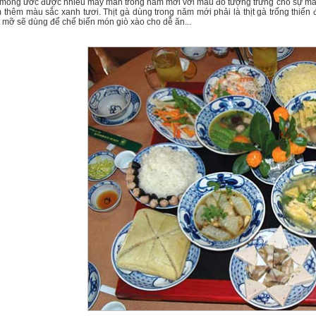
 mong ước được nhiều may mắn trong năm mới với màu đỏ tượng trưng cho sự ma
thêm màu sắc xanh tươi. Thịt gà dùng trong năm mới phải là thịt gà trống thiến đ
t mỡ sẽ dùng để chế biến món giò xào cho dễ ăn...