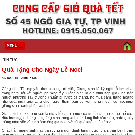
MENU
TIN TỨC
Quà Tặng Cho Ngày Lễ Noel
31/10/2015 - Xem: 3135
Cũng như Tết nguyên dán của người Việt, Giáng sinh là kỳ nghỉ lễ lớn nhất
trong năm đối với người phương tây. Giáng sinh là dịp xum họp gia đình nên
người phương Tây thường chuẩn bị trước cả tháng, họ mua sắm, trang hoàng
nhà cửa, mua quà tặng cho người thân, bạn bè với mong muốn có một mùa
giáng sinh hạnh phúc, an bình.
Giáng sinh giờ không còn là ngày lễ dành riêng của quốc gia nào, khắp thế giời
đều tràn ngập không khí giáng sinh trong ánh nến lung linh sắc màu, những cây
thông màu sắc và hình ảnh ông già noel với túi quà khổng lồ trên vai.
Chắc hẳn giáng sinh này bạn cũng muốn dành tặng người thân, bạn bè những
món quà noel ấm áp. Bạn có thể chọn cho mình những món quà noel như búp