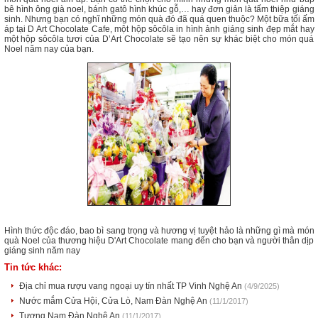
bê hình ông già noel, bánh gatô hình khúc gỗ,… hay đơn giản là tấm thiệp giáng
sinh. Nhưng bạn có nghĩ những món quà đó đã quá quen thuộc? Một bữa tối ấm
áp tại D Art Chocolate Cafe, một hộp sôcôla in hình ảnh giáng sinh đẹp mắt hay
một hộp sôcôla tươi của D’Art Chocolate sẽ tạo nên sự khác biệt cho món quá
Noel năm nay của bạn.
Hình thức độc đáo, bao bì sang trọng và hương vị tuyệt hảo là những gì mà món
quà Noel của thương hiệu D'Art Chocolate mang đến cho bạn và người thân dịp
giáng sinh năm nay
Tin tức khác:
Địa chỉ mua rượu vang ngoại uy tín nhất TP Vinh Nghệ An
(4/9/2025)
Nước mắm Cửa Hội, Cửa Lò, Nam Đàn Nghệ An
(11/1/2017)
Tương Nam Đàn Nghệ An
(11/1/2017)