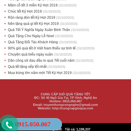
Mâm cỗ tết 3 miền Kỷ Hợi 2019
(31/10/2015)
Chúc tết Kỷ Hợi 2019
(31/10/2015)
Rộn ràng đón tết Kỷ Hợi 2019
(31/10/2015)
Nên tặng quà gì tết Kỷ Hợi 2019
(31/10/2015)
Quà Tết Ý Nghĩa Ngày Xuân Bính Thân
(31/10/2015)
Quà Tặng Cho Ngày Lễ Noel
(31/10/2015)
Quà Tặng Đối Tác-Khách Hàng
(31/10/2015)
90% giỏ quà tết ở Việt Nam thiếu sự tinh tế
(31/10/2015)
Chuyện quà biếu ngày xuân
(31/10/2015)
Dân công sở đau đầu lo quà Tết cuối năm
(31/10/2015)
Quà tết tặng sếp tốt nhất
(31/10/2015)
Mua trúng lớn năm mới Tết Kỷ Hợi 2019
(31/10/2015)
CUNG CẤP GIỎ QUÀ TẶNG TẾT
ĐC:
Số 45 Ngô Gia Tự, TP Vinh
, Nghệ An
Hotline: 0915.050.067
Email: truyenthongcongnghe@gmail.com
Website: http://cungcapgioqua.com
0915.050.067
|
Hôm nay:
500
Tất cả:
1,199,337