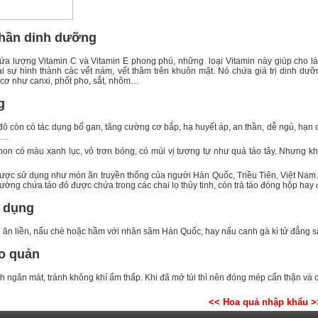
hần dinh dưỡng
ứa lượng Vitamin C và Vitamin E phong phú, những loại Vitamin này giúp cho l
i sự hình thành các vết nám, vết thâm trên khuôn mặt. Nó chứa giá trị dinh dưỡng 
 cơ như canxi, phốt pho, sắt, nhôm…
g
đỏ còn có tác dụng bổ gan, tăng cường cơ bắp, hạ huyết áp, an thần, dễ ngủ, hạn c
m…
non có màu xanh lục, vỏ trơn bóng, có mùi vị tương tự như quả táo tây. Nhưng k
ược sử dụng như món ăn truyền thống của người Hàn Quốc, Triều Tiên, Việt Nam…
ường chứa táo đỏ được chứa trong các chai lọ thủy tinh, còn trà táo đóng hộp hay 
 dụng
 ăn liền, nấu chè hoặc hầm với nhân sâm Hàn Quốc, hay nấu canh gà kì tử đẳng sâm
o quản
h ngăn mát, tránh không khí ẩm thấp. Khi đã mở túi thì nên đóng mép cẩn thận và 
<< Hoa quả nhập khẩu >