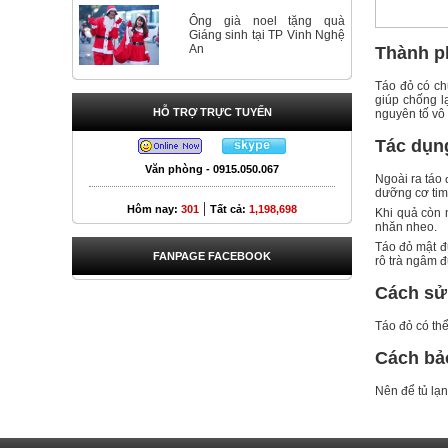
Ông già noel tặng quà
Giáng sinh tại TP Vinh Nghệ
An
Thành p
Táo đỏ có ch
giúp chống lạ
HỖ TRỢ TRỰC TUYẾN
nguyên tố vô
Tác dụn
Văn phòng - 0915.050.067
Ngoài ra táo 
dưỡng cơ ti
|
Hôm nay:
301
Tất cả:
1,198,698
Khi quả còn 
nhăn nheo.
Táo đỏ mật đ
FANPAGE FACEBOOK
rô trà ngâm đ
Cách sử
Táo đỏ có thể
Cách bả
Nên để tủ lạn