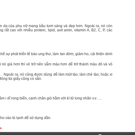
àn da của phụ nữ mang bầu tươi sáng và đẹp hơn. Ngoài ra, nó còn
rất cao với nhiều protein, lipid, axit amin, vitamin A, B2, C, P, các
hế sự phát triển tế bào ung thư, làm tan đờm, giảm ho, cải thiện dinh
hi nó già hơn thì vỏ trở nên sẫm màu hơn để trở thành màu đỏ và vỏ
 Ngoài ra, nó cũng được dùng để làm mứt táo, làm chè táo, hoặc xi
đóng túi giấy cũng có sẵn.
 i dĩ rong biển, canh chân giò hầm với kì tử long nhãn v.v…..
cho vào tủ lạnh để sử dụng dần.
>