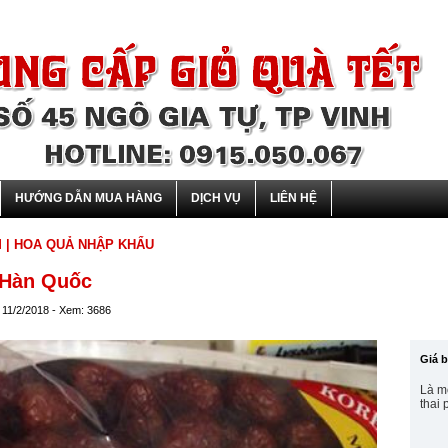
HƯỚNG DẪN MUA HÀNG
DỊCH VỤ
LIÊN HỆ
M
| HOA QUẢ NHẬP KHẨU
 Hàn Quốc
 11/2/2018 - Xem: 3686
Giá 
Là mộ
thai 