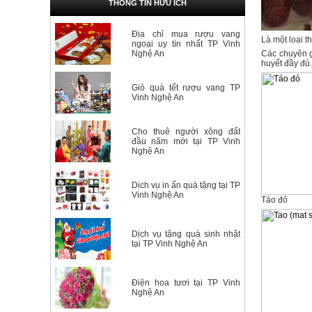
THÔNG TIN HỮU ÍCH
Địa chỉ mua rượu vang
Là một loại t
ngoại uy tín nhất TP Vinh
Nghệ An
Các chuyên gi
huyết đầy đủ.
Giỏ quà tết rượu vang TP
Vinh Nghệ An
Cho thuê người xông đất
đầu năm mới tại TP Vinh
Nghệ An
Dịch vụ in ấn quà tặng tại TP
Vinh Nghệ An
Táo đỏ
Dịch vụ tặng quà sinh nhật
tại TP Vinh Nghệ An
Điện hoa tươi tại TP Vinh
Nghệ An