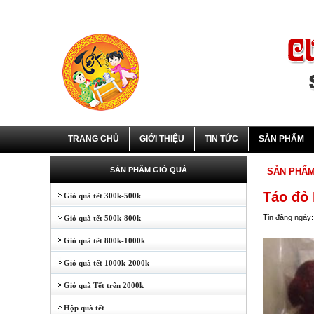
TRANG CHỦ
GIỚI THIỆU
TIN TỨC
SẢN PHẨM
SẢN PHẨM GIỎ QUÀ
SẢN PHẨ
Táo đỏ
Giỏ quà tết 300k-500k
Tin đăng ngày:
Giỏ quà tết 500k-800k
Giỏ quà tết 800k-1000k
Giỏ quà tết 1000k-2000k
Giỏ quà Tết trên 2000k
Hộp quà tết