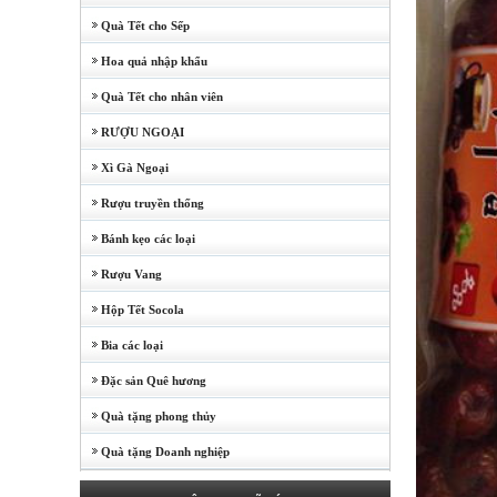
Quà Tết cho Sếp
Hoa quả nhập khẩu
Quà Tết cho nhân viên
RƯỢU NGOẠI
Xì Gà Ngoại
Rượu truyền thống
Bánh kẹo các loại
Rượu Vang
Hộp Tết Socola
Bia các loại
Đặc sản Quê hương
Quà tặng phong thủy
Quà tặng Doanh nghiệp