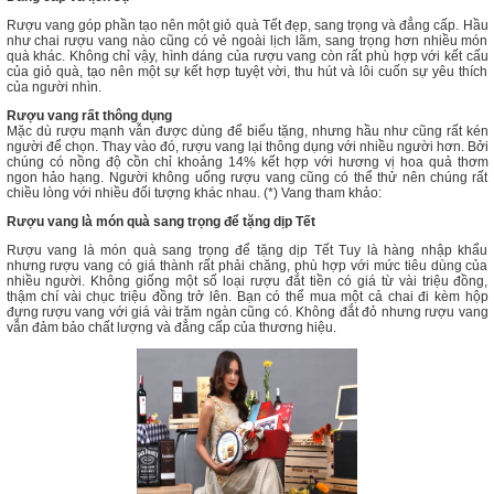
Rượu vang góp phần tạo nên một giỏ quà Tết đẹp, sang trọng và đẳng cấp. Hầu
như chai rượu vang nào cũng có vẻ ngoài lịch lãm, sang trọng hơn nhiều món
quà khác. Không chỉ vậy, hình dáng của rượu vang còn rất phù hợp với kết cấu
của giỏ quà, tạo nên một sự kết hợp tuyệt vời, thu hút và lôi cuốn sự yêu thích
của người nhìn.
Rượu vang rất thông dụng
Mặc dù rượu mạnh vẫn được dùng để biếu tặng, nhưng hầu như cũng rất kén
người để chọn. Thay vào đó, rượu vang lại thông dụng với nhiều người hơn. Bởi
chúng có nồng độ cồn chỉ khoảng 14% kết hợp với hương vị hoa quả thơm
ngon hảo hạng. Người không uống rượu vang cũng có thể thử nên chúng rất
chiều lòng với nhiều đối tượng khác nhau. (*) Vang tham khảo:
Rượu vang là món quà sang trọng để tặng dịp Tết
Rượu vang là món quà sang trọng để tặng dịp Tết Tuy là hàng nhập khẩu
nhưng rượu vang có giá thành rất phải chăng, phù hợp với mức tiêu dùng của
nhiều người. Không giống một số loại rượu đắt tiền có giá từ vài triệu đồng,
thậm chí vài chục triệu đồng trở lên. Bạn có thể mua một cả chai đi kèm hộp
đựng rượu vang với giá vài trăm ngàn cũng có. Không đắt đỏ nhưng rượu vang
vẫn đảm bảo chất lượng và đẳng cấp của thương hiệu.