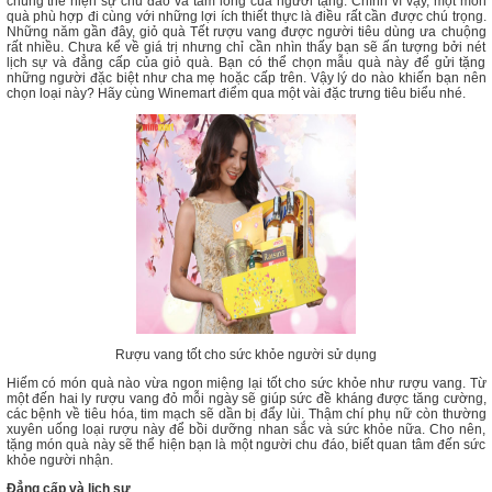
chúng thể hiện sự chu đáo và tấm lòng của người tặng. Chính vì vậy, một món
quà phù hợp đi cùng với những lợi ích thiết thực là điều rất cần được chú trọng.
Những năm gần đây, giỏ quà Tết rượu vang được người tiêu dùng ưa chuộng
rất nhiều. Chưa kể về giá trị nhưng chỉ cần nhìn thấy bạn sẽ ấn tượng bởi nét
lịch sự và đẳng cấp của giỏ quà. Bạn có thể chọn mẫu quà này để gửi tặng
những người đặc biệt như cha mẹ hoặc cấp trên. Vậy lý do nào khiến bạn nên
chọn loại này? Hãy cùng Winemart điểm qua một vài đặc trưng tiêu biểu nhé.
Rượu vang tốt cho sức khỏe người sử dụng
Hiếm có món quà nào vừa ngon miệng lại tốt cho sức khỏe như rượu vang. Từ
một đến hai ly rượu vang đỏ mỗi ngày sẽ giúp sức đề kháng được tăng cường,
các bệnh về tiêu hóa, tim mạch sẽ dần bị đẩy lùi. Thậm chí phụ nữ còn thường
xuyên uống loại rượu này để bồi dưỡng nhan sắc và sức khỏe nữa. Cho nên,
tặng món quà này sẽ thể hiện bạn là một người chu đáo, biết quan tâm đến sức
khỏe người nhận.
Đẳng cấp và lịch sự