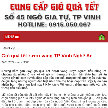
MENU
DỊCH VỤ
Giỏ quà tết rượu vang TP Vinh Nghệ An
24/11/2022 - Xem: 3386
Những năm gần đây, giỏ quà Tết rượu vang được người tiêu dùng ưa
chuộng rất nhiều. Chưa kể về giá trị nhưng chỉ cần nhìn thấy bạn sẽ ấn
tượng bởi nét lịch sự và đẳng cấp của giỏ quà. Bạn có thể chọn mẫu quà này
để gửi tặng những người đặc biệt như cha mẹ hoặc cấp trên. Vậy lý do nào
khiến bạn nên chọn loại này? Hãy cùng Winemart điểm qua một vài đặc
trưng tiêu biểu nhé.
Mỗi năm tết đến, dù tất bật đến mấy thì trong mỗi chúng ta vẫn không quên lựa
chọn những giỏ quà tết ý nghĩa để biếu tặng. Những hình ảnh gần gũi, đơn giản
đã dần trở thành nét đẹp văn hóa của người Việt. Ông bà ta thường có câu:
"Của cho không bằng cách cho" nên tặng quà được xem là nghệ thuật. Bởi