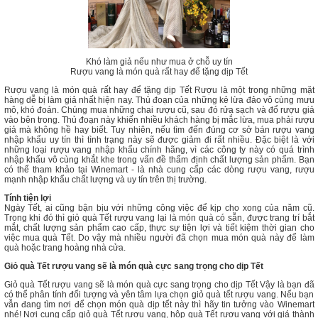
Khó làm giả nếu như mua ở chỗ uy tín
Rượu vang là món quà rất hay để tặng dịp Tết
Rượu vang là món quà rất hay để tặng dịp Tết Rượu là một trong những mặt
hàng dễ bị làm giả nhất hiện nay. Thủ đoạn của những kẻ lừa đảo vô cùng mưu
mô, khó đoán. Chúng mua những chai rượu cũ, sau đó rửa sạch và đổ rượu giả
vào bên trong. Thủ đoạn này khiến nhiều khách hàng bị mắc lừa, mua phải rượu
giả mà không hề hay biết. Tuy nhiên, nếu tìm đến đúng cơ sở bán rượu vang
nhập khẩu uy tín thì tình trạng này sẽ được giảm đi rất nhiều. Đặc biệt là với
những loại rượu vang nhập khẩu chính hãng, vì các công ty này có quá trình
nhập khẩu vô cùng khắt khe trong vấn đề thẩm định chất lượng sản phẩm. Bạn
có thể tham khảo tại Winemart - là nhà cung cấp các dòng rượu vang, rượu
mạnh nhập khẩu chất lượng và uy tín trên thị trường.
Tính tiện lợi
Ngày Tết, ai cũng bận bịu với những công việc để kịp cho xong của năm cũ.
Trong khi đó thì giỏ quà Tết rượu vang lại là món quà có sẵn, được trang trí bắt
mắt, chất lượng sản phẩm cao cấp, thực sự tiện lợi và tiết kiệm thời gian cho
việc mua quà Tết. Do vậy mà nhiều người đã chọn mua món quà này để làm
quà hoặc trang hoàng nhà cửa.
Giỏ quà Tết rượu vang sẽ là món quà cực sang trọng cho dịp Tết
Giỏ quà Tết rượu vang sẽ là món quà cực sang trọng cho dịp Tết Vậy là bạn đã
có thể phân tính đối tượng và yên tâm lựa chọn giỏ quà tết rượu vang. Nếu bạn
vẫn đang tìm nơi để chọn món quà dịp tết này thì hãy tin tưởng vào Winemart
nhé! Nơi cung cấp giỏ quà Tết rượu vang, hộp quà Tết rượu vang với giá thành