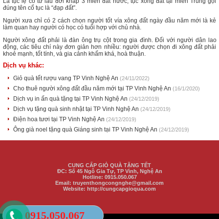
Là tục lệ có từ lâu đời khắp 3 miền đất nước, tục xông đất tại miền Trung gọi
đúng tên cổ tục là “đạp đất”.
Người xưa chỉ có 2 cách chọn người tốt vía xông đất ngày đầu năm mới là kẻ
làm quan hay người có học có tuổi hợp với chủ nhà.
Người xông đất phải là đàn ông trụ cột trong gia đình. Đối với người dân lao
động, các tiêu chí này đơn giản hơn nhiều: người được chọn đi xông đất phải
khoẻ mạnh, tốt tính, và gia cảnh khấm khá, hoà thuận.
Dịch vụ khác:
Giỏ quà tết rượu vang TP Vinh Nghệ An
(24/11/2022)
Cho thuê người xông đất đầu năm mới tại TP Vinh Nghệ An
(16/1/2020)
Dịch vụ in ấn quà tặng tại TP Vinh Nghệ An
(24/12/2019)
Dịch vụ tặng quà sinh nhật tại TP Vinh Nghệ An
(24/12/2019)
Điện hoa tươi tại TP Vinh Nghệ An
(24/12/2019)
Ông già noel tặng quà Giáng sinh tại TP Vinh Nghệ An
(24/12/2019)
CUNG CẤP GIỎ QUÀ TẶNG TẾT
ĐC:
Số 45 Ngô Gia Tự, TP Vinh
, Nghệ An
Hotline: 0915.050.067
Email: truyenthongcongnghe@gmail.com
Website: http://cungcapgioqua.com
0915.050.067