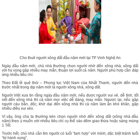
Cho thuê người xông đất đầu năm mới tại TP Vinh Nghệ An
Ngày đầu năm mới, chủ nhà thường chọn người nhờ đến xông nhà, xông đất
với hy vọng gặp nhiều may mắn, thuận lợi suốt cả năm. Người phù hợp cần đáp
ứng nhiều tiêu chí.
Theo Đất lề quê thói – Phong tục Việt Nam của Nhất Thanh, người đến nhà
trước nhất trong dịp năm mới là người xông nhà, xông đất.
Người Việt xưa tin rằng ngày đầu năm mới, nếu được người vui vẻ, dễ tính, tốt
nết đến xông nhà thì cả năm mọi việc dễ dàng, may mắn. Ngược lại, nếu gặp
người cáu bẳn, độc, khờ dại đến xông nhà thì cả năm làm ăn khó khăn, gặp
nhiều điều xui xẻo.
Vì vậy, ông cha ta thường kén chọn người nhờ đến xông đất (xông nhà đầu
năm) theo ý muốn với nhiều tiêu chí cụ thể vào đêm giao thừa hoặc sáng mùng
1 Tết.
Trước hết, chủ nhà cần tìm người có tuổi “tam hợp” với mình, đặc biệt tránh tuổi
“tứ hành xung”.