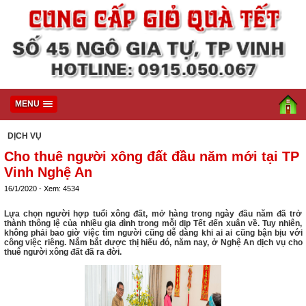
MENU
DỊCH VỤ
Cho thuê người xông đất đầu năm mới tại TP
Vinh Nghệ An
16/1/2020 - Xem: 4534
Lựa chọn người hợp tuổi xông đất, mở hàng trong ngày đầu năm đã trở
thành thông lệ của nhiều gia đình trong mỗi dịp Tết đến xuân về. Tuy nhiên,
không phải bao giờ việc tìm người cũng dễ dàng khi ai ai cũng bận bịu với
công việc riêng. Nắm bắt được thị hiếu đó, năm nay, ở Nghệ An dịch vụ cho
thuê người xông đất đã ra đời.