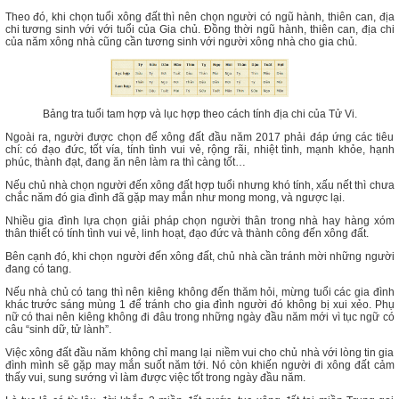
Theo đó, khi chọn tuổi xông đất thì nên chọn người có ngũ hành, thiên can, địa
chi tương sinh với với tuổi của Gia chủ. Đồng thời ngũ hành, thiên can, địa chi
của năm xông nhà cũng cần tương sinh với người xông nhà cho gia chủ.
Bảng tra tuổi tam hợp và lục hợp theo cách tính địa chi của Tử Vi.
Ngoài ra, người được chọn để xông đất đầu năm 2017 phải đáp ứng các tiêu
chí: có đạo đức, tốt vía, tính tình vui vẻ, rộng rãi, nhiệt tình, mạnh khỏe, hạnh
phúc, thành đạt, đang ăn nên làm ra thì càng tốt…
Nếu chủ nhà chọn người đến xông đất hợp tuổi nhưng khó tính, xấu nết thì chưa
chắc năm đó gia đình đã gặp may mắn như mong mong, và ngược lại.
Nhiều gia đình lựa chọn giải pháp chọn người thân trong nhà hay hàng xóm
thân thiết có tính tình vui vẻ, linh hoạt, đạo đức và thành công đến xông đất.
Bên cạnh đó, khi chọn người đến xông đất, chủ nhà cần tránh mời những người
đang có tang.
Nếu nhà chủ có tang thì nên kiêng không đến thăm hỏi, mừng tuổi các gia đình
khác trước sáng mùng 1 để tránh cho gia đình người đó không bị xui xẻo. Phụ
nữ có thai nên kiêng không đi đâu trong những ngày đầu năm mới vì tục ngữ có
câu “sinh dữ, tử lành”.
Việc xông đất đầu năm không chỉ mang lại niềm vui cho chủ nhà với lòng tin gia
đình mình sẽ gặp may mắn suốt năm tới. Nó còn khiến người đi xông đất cảm
thấy vui, sung sướng vì làm được việc tốt trong ngày đầu năm.