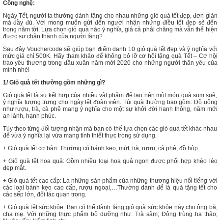
Công nghệ:
Ngày Tết, người ta thường dành tặng cho nhau những giỏ quà tết đẹp, đơn giản
mà đầy đủ. Với mong muốn gửi đến người nhận những điều tốt đẹp sẽ đến
trong năm tới. Lựa chọn giỏ quà nào ý nghĩa, giá cả phải chăng mà vẫn thể hiện
được sự chân thành của người tặng?
Sau đây Vouchercode sẽ giúp bạn điểm danh 10 giỏ quà tết đẹp và ý nghĩa với
mức giá chỉ 500K. Hãy tham khảo để không bỏ lỡ cơ hội tặng quà Tết – Cơ hội
trao yêu thương trong đầu xuân năm mới 2020 cho những người thân yêu của
mình nhé!
1/ Giỏ quà tết thường gồm những gì?
Giỏ quà tết là sự kết hợp của nhiều vật phẩm để tạo nên một món quà sum suê,
ý nghĩa tượng trưng cho ngày tết đoàn viên. Túi quà thường bao gồm: Đồ uống
như rượu, trà, cà phê mang ý nghĩa cho một sự khởi đời hanh thông, năm mới
an lành, hạnh phúc.
Tùy theo từng đối tượng nhận mà bạn có thể lựa chọn các giỏ quà tết khác nhau
để vừa ý nghĩa lại vừa mang tính thiết thực trong sử dụng.
+ Giỏ quà tết cơ bản: Thường có bánh kẹo, mứt, trà, rượu, cà phê, đồ hộp…
+ Giỏ quà tết hoa quả: Gồm nhiều loại hoa quả ngon được phối hợp khéo léo
đẹp mắt.
+ Giỏ quà tết cao cấp: Là những sản phẩm của những thương hiệu nổi tiếng với
các loại bánh kẹo cao cấp, rượu ngoại,…Thường dành để là quà tặng tết cho
các sếp lớn, đối tác quan trọng.
+ Giỏ quà tết sức khỏe: Bạn có thể dành tặng giỏ quà sức khỏe này cho ông bà,
cha mẹ. Với những thực phẩm bổ dưỡng như: Trà sâm; Đông trùng hạ thảo;