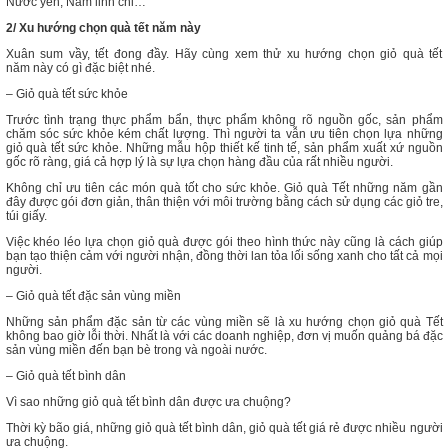
Nước yến; Nấm linh chi…
2/ Xu hướng chọn quà tết năm này
Xuân sum vầy, tết đong đầy. Hãy cùng xem thử xu hướng chọn giỏ quà tết
năm này có gì đặc biệt nhé.
– Giỏ quà tết sức khỏe
Trước tình trạng thực phẩm bẩn, thực phẩm không rõ nguồn gốc, sản phẩm
chăm sóc sức khỏe kém chất lượng. Thì người ta vẫn ưu tiên chọn lựa những
giỏ quà tết sức khỏe. Những mẫu hộp thiết kế tinh tế, sản phẩm xuất xứ nguồn
gốc rõ ràng, giá cả hợp lý là sự lựa chọn hàng đầu của rất nhiều người.
Không chỉ ưu tiên các món quà tốt cho sức khỏe. Giỏ quà Tết những năm gần
đây được gói đơn giản, thân thiện với môi trường bằng cách sử dụng các giỏ tre,
túi giấy.
Việc khéo léo lựa chọn giỏ quà được gói theo hình thức này cũng là cách giúp
bạn tạo thiện cảm với người nhận, đồng thời lan tỏa lối sống xanh cho tất cả mọi
người.
– Giỏ quà tết đặc sản vùng miền
Những sản phẩm đặc sản từ các vùng miền sẽ là xu hướng chọn giỏ quà Tết
không bao giờ lỗi thời. Nhất là với các doanh nghiệp, đơn vị muốn quảng bá đặc
sản vùng miền đến bạn bè trong và ngoài nước.
– Giỏ quà tết bình dân
Vì sao những giỏ quà tết bình dân được ưa chuộng?
Thời kỳ bão giá, những giỏ quà tết bình dân, giỏ quà tết giá rẻ được nhiều người
ưa chuộng.