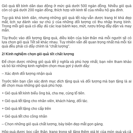
Giỏ quà tết bình dân dao động ở mức giá dưới 500 ngàn đồng. Nhiều giỏ quà
còn có giá dưới 200 ngàn đồng, thích hợp với kinh tế của nhiều hộ gia đình.
Tuy giá khá bình dân, nhưng những giỏ quà tết này vẫn được trang trí khá đẹp
mắt, lịch sự đánh vào sự chú ý của những đối tượng có thu nhập trung bình.
Trong mỗi giỏ quà có đầy đủ các loại bánh kẹo, mứt, rượu trông đầy đặn và may
mắn.
Tùy thuộc vào đối tượng tặng quà, điều kiện của bản thân mà mỗi người sẽ có
lựa chọn giỏ quà Tết sẽ khác nhau. Tuy nhiên vấn đề quan trọng nhất mà mỗi túi
quà đều phải có đấy chính là “chất lượng”.
2/ Kinh nghiệm chọn giỏ quà tết chất lượng
Để chọn được những giỏ quà tết ý nghĩa và phù hợp nhất, bạn nên tham khảo
và bỏ túi những kinh nghiệm chọn mua gợi ý dưới đây:
– Xác định đối tượng nhận quà
Trước tiên bạn cần xác định mục đích tặng quà và đối tượng mà bạn tặng là ai
để chọn mua những giỏ quà phù hợp.
+ Giỏ quà tết kính biếu ông bà, cha mẹ, cúng tổ tiên.
+ Giỏ quà tết tặng cho nhân viên, khách hàng, đối tác.
+ Giỏ quà tết tặng cho cấp trên
+ Giỏ quà tết cho công nhân
– Chọn những giỏ quà chất lượng, bày biện đẹp mắt gọn gàng.
Hộp quà được bọc cẩn thận, trang trọng sẽ tăng thêm giá trị của món quà và cả