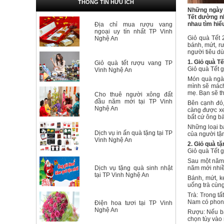
THÔNG TIN HỮU ÍCH
Những ngày 
Tết dường nh
nhau tìm hiể
Địa chỉ mua rượu vang
ngoại uy tín nhất TP Vinh
Giỏ quà Tết 
Nghệ An
bánh, mứt, r
người tiêu dù
1. Giỏ quà T
Giỏ quà tết rượu vang TP
Giỏ quà Tết 
Vinh Nghệ An
Món quà ngày
mình sẽ mách
mẹ. Bạn sẽ t
Cho thuê người xông đất
đầu năm mới tại TP Vinh
Bên cạnh đó, 
Nghệ An
càng được xe
bất cứ ông b
Những loại bá
Dịch vụ in ấn quà tặng tại TP
của người tặn
Vinh Nghệ An
2. Giỏ quà t
Giỏ quà Tết 
Sau một năm 
Dịch vụ tặng quà sinh nhật
năm mới nhiều
tại TP Vinh Nghệ An
Bánh, mứt, k
uống trà cùn
Trà: Trong t
Nam có phong
Điện hoa tươi tại TP Vinh
Nghệ An
Rượu: Nếu bạ
chọn tùy vào