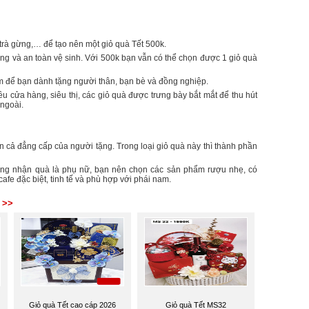
trà gừng,… để tạo nên một giỏ quà Tết 500k.
ợng và an toàn vệ sinh. Với 500k bạn vẫn có thể chọn được 1 giỏ quà
m để bạn dành tặng người thân, bạn bè và đồng nghiệp.
u cửa hàng, siêu thị, các giỏ quà được trưng bày bắt mắt để thu hút
ngoài.
n cả đẳng cấp của người tặng. Trong loại giỏ quà này thì thành phần
ượng nhận quà là phụ nữ, bạn nên chọn các sản phẩm rượu nhẹ, có
afe đặc biệt, tinh tế và phù hợp với phái nam.
 >>
Giỏ quà Tết cao cáp 2026
Giỏ quà Tết MS32