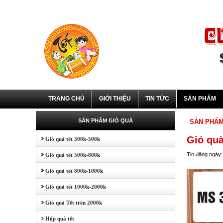
TRANG CHỦ
GIỚI THIỆU
TIN TỨC
SẢN PHẨM
SẢN PHẨM GIỎ QUÀ
SẢN PHẨ
Giỏ qu
Giỏ quà tết 300k-500k
Tin đăng ngày:
Giỏ quà tết 500k-800k
Giỏ quà tết 800k-1000k
Giỏ quà tết 1000k-2000k
Giỏ quà Tết trên 2000k
Hộp quà tết