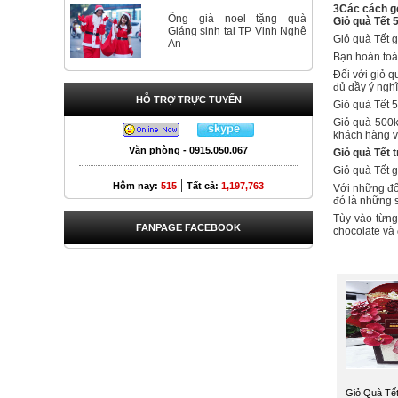
3Các cách gó
Ông già noel tặng quà
Giỏ quà Tết 
Giáng sinh tại TP Vinh Nghệ
Giỏ quà Tết 
An
Bạn hoàn toà
Đối với giỏ q
đủ đầy ý ngh
HỖ TRỢ TRỰC TUYẾN
Giỏ quà Tết 
Giỏ quà 500k 
khách hàng v
Văn phòng - 0915.050.067
Giỏ quà Tết t
Giỏ quà Tết 
|
Hôm nay:
515
Tất cả:
1,197,763
Với những đối
đó là những 
Tùy vào từng
FANPAGE FACEBOOK
chocolate và 
Giỏ Quà Tết