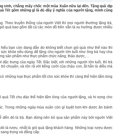
g sinh, chẳng mấy chốc một mùa Xuân nữa lại đến. Tặng quà dịp
quà Tết gồm những gì là đủ đầy ý nghĩa của người tặng, mình cùng
. Theo truyền thống của người Việt thì mọi người thường tặng trà,
giỏ quà bao gồm tất cả các món đồ trên vẫn là xu hướng được nhiều
. Nếu bạn còn đang đắn đo không biết chọn giỏ quà như thế nào thì
ề sức khỏe nếu dùng để tặng cho người lớn tuổi như ông bà hay cha
những sản phẩm như thực phẩm chức năng, thảo dược,…
 đặc trưng của ngày Tết. Đặc biệt, với những người lớn tuổi, thì trà
ò chuyện, và rộn rã với tiếng cười của cháu con, ắt hẳn là điều mà
có những loại thực phẩm tốt cho sức khỏe thì càng thể hiện tấm lòng
quà Tết chu đáo thể hiện tấm lòng của người tặng, và hi vọng cho
ắc. Trong những ngày mùa xuân còn gì tuyệt hơn khi được ăn bánh
 kể đến đó là trà. Bạn đừng nên bỏ qua sản phẩm này bởi người Việt
đó là rượu, nhất là giỏ quà tặng khách hàng. Những loại rượu được
 sang trọng và đẳng cấp.