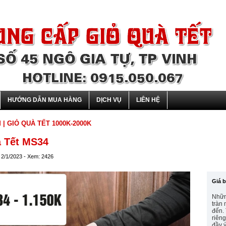
HƯỚNG DẪN MUA HÀNG
DỊCH VỤ
LIÊN HỆ
M
| GIỎ QUÀ TẾT 1000K-2000K
à Tết MS34
 2/1/2023 - Xem: 2426
Giá 
Nhữn
tràn
đến.
riêng
đầy ý