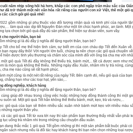
cuối năm nhịp sống hối hả hơn, khắp các con phố ngập tràn màu sắc của Gián
ư đã trở thành một nét văn hóa rất riêng của người con xứ Việt, thế một giỏ 
u các cách gói giỏ quà nhé!
2022 gồm những gì phụ thuộc vào đối tượng nhận quà và kinh phí của người tặng
ượu,… làm quà vào dịp tết Nguyên Đán như một lời chúc hạnh phúc, an lành. Một 
ng lựa chọn bởi giỏ quà đầy đủ sản phẩm, thể hiện sự đoàn viên, sum vầy.
ết cho người thân, bạn bè
gồm những gì là đủ đầy ý nghĩa để tặng người thân, bạn bè?
 Tết cho bố mẹ thể hiện tình cảm, sự biết ơn của con cháu dịp Tết đến Xuân về
 bạn ngay đây thôi! Với người lớn tuổi, chúng ta nên chọn các giỏ quà chuyên v
hể hiện được tình yêu thương và chăm sóc của mình đối với ông bà cha mẹ với 
một giỏ quà Tết đủ đầy không thể thiếu trà, bánh mứt,... tất cả được xem như một
m là món quà không thể thiếu. Những ngày đầu Xuân, nhâm nhi ly trà nóng, cùng tr
à, cha mẹ nào cũng sẽ rất hạnh phúc.
nh mứt cũng là một nét rất riêng của ngày Tết. Bên cạnh đó, nếu giỏ quà của bạn 
g, chẳng hạn như các loại hạt, yến sào,...
ặng đồng nghiệp, khách hàng
gồm những gì là đủ đầy ý nghĩa để tặng người thân, bạn bè?
cùng giúp đỡ nhau trong công việc hoặc những hợp đồng thành công thì một giỏ 
 suôn sẻ. Một giỏ quà Tết hẳn không thể thiếu bánh, mứt, kẹo, trà và rượu,...
ẹo: giỏ quà của bạn sẽ thêm nhiều sắc xuân nhờ bánh mứt kẹo với nhiều màu s
g những người thân yêu.
ất cả các giỏ quà Tết từ xưa tới nay thì sản phẩm bạn thường thấy nhất vẫn phải
 tục uống trà nhâm nhi trong những câu chuyện đầu xuân.
n đang thắc mắc 1 giỏ quà Tết gồm những gì thì một sản phẩm bắt buộc phải có 
 ngân sách nhưng nếu là đối tác hay khách hàng thì bạn nên chọn những loại rượu