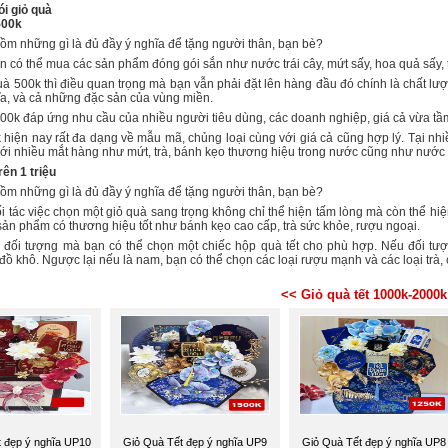
i giỏ quà
500k
gồm những gì là đủ đầy ý nghĩa để tặng người thân, bạn bè?
n có thể mua các sản phẩm đóng gói sắn như nước trái cây, mứt sấy, hoa quả sấy, 
uà 500k thì điều quan trọng mà bạn vẫn phải đặt lên hàng đầu đó chính là chất lư
ĩa, và cả những đặc sản của vùng miền.
500k đáp ứng nhu cầu của nhiều người tiêu dùng, các doanh nghiệp, giá cả vừa tầ
hiện nay rất đa dạng về mẫu mã, chủng loại cùng với giá cả cũng hợp lý. Tại nhiề
ới nhiều mắt hàng như mứt, trà, bánh kẹo thương hiệu trong nước cũng như nước 
rên 1 triệu
gồm những gì là đủ đầy ý nghĩa để tặng người thân, bạn bè?
 tác việc chọn một giỏ quà sang trọng không chỉ thể hiện tấm lòng mà còn thể hiệ
sản phẩm có thương hiệu tốt như bánh kẹo cao cấp, trà sức khỏe, rượu ngoại.
 đối tượng mà bạn có thể chọn một chiếc hộp quà tết cho phù hợp. Nếu đối t
đồ khô. Ngược lại nếu là nam, bạn có thể chọn các loại rượu mạnh và các loại trà, c
<< Giỏ quà tết 1000k-2000k
 đẹp ý nghĩa UP10
Giỏ Quà Tết đẹp ý nghĩa UP9
Giỏ Quà Tết đẹp ý nghĩa UP8