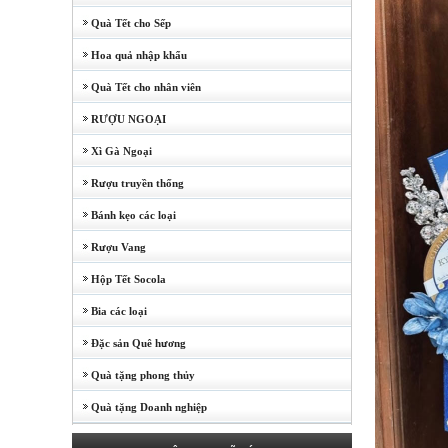
Quà Tết cho Sếp
Hoa quả nhập khẩu
Quà Tết cho nhân viên
RƯỢU NGOẠI
Xì Gà Ngoại
Rượu truyền thống
Bánh kẹo các loại
Rượu Vang
Hộp Tết Socola
Bia các loại
Đặc sản Quê hương
Quà tặng phong thủy
Quà tặng Doanh nghiệp