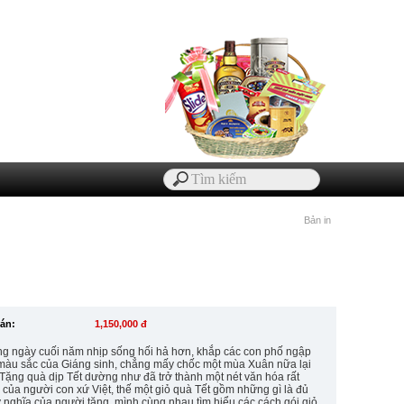
Bản in
bán:
1,150,000 đ
g ngày cuối năm nhịp sống hối hả hơn, khắp các con phố ngập
 màu sắc của Giáng sinh, chẳng mấy chốc một mùa Xuân nữa lại
 Tặng quà dịp Tết dường như đã trở thành một nét văn hóa rất
 của người con xứ Việt, thế một giỏ quà Tết gồm những gì là đủ
 nghĩa của người tặng, mình cùng nhau tìm hiểu các cách gói giỏ