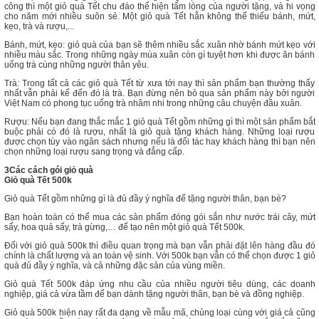
công thì một giỏ quà Tết chu đáo thể hiện tấm lòng của người tặng, và hi vọng
cho năm mới nhiều suôn sẻ. Một giỏ quà Tết hẳn không thể thiếu bánh, mứt,
kẹo, trà và rượu,...
Bánh, mứt, kẹo: giỏ quà của bạn sẽ thêm nhiều sắc xuân nhờ bánh mứt kẹo với
nhiều màu sắc. Trong những ngày mùa xuân còn gì tuyệt hơn khi được ăn bánh
uống trà cùng những người thân yêu.
Trà: Trong tất cả các giỏ quà Tết từ xưa tới nay thì sản phẩm bạn thường thấy
nhất vẫn phải kể đến đó là trà. Bạn đừng nên bỏ qua sản phẩm này bởi người
Việt Nam có phong tục uống trà nhâm nhi trong những câu chuyện đầu xuân.
Rượu: Nếu bạn đang thắc mắc 1 giỏ quà Tết gồm những gì thì một sản phẩm bắt
buộc phải có đó là rượu, nhất là giỏ quà tặng khách hàng. Những loại rượu
được chọn tùy vào ngân sách nhưng nếu là đối tác hay khách hàng thì bạn nên
chọn những loại rượu sang trọng và đẳng cấp.
3Các cách gói giỏ quà
Giỏ quà Tết 500k
Giỏ quà Tết gồm những gì là đủ đầy ý nghĩa để tặng người thân, bạn bè?
Bạn hoàn toàn có thể mua các sản phẩm đóng gói sắn như nước trái cây, mứt
sấy, hoa quả sấy, trà gừng,… để tạo nên một giỏ quà Tết 500k.
Đối với giỏ quà 500k thì điều quan trọng mà bạn vẫn phải đặt lên hàng đầu đó
chính là chất lượng và an toàn vệ sinh. Với 500k bạn vẫn có thể chọn được 1 giỏ
quà đủ đầy ý nghĩa, và cả những đặc sản của vùng miền.
Giỏ quà Tết 500k đáp ứng nhu cầu của nhiều người tiêu dùng, các doanh
nghiệp, giá cả vừa tầm để bạn dành tặng người thân, bạn bè và đồng nghiệp.
Giỏ quà 500k hiện nay rất đa dạng về mẫu mã, chủng loại cùng với giá cả cũng