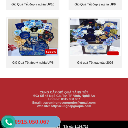
Giỏ Quà Tết đẹp ý nghĩa UP10
Giỏ Quà Tết đẹp ý nghĩa UP9
Giỏ Quà Tết đẹp ý nghĩa UP8
Giỏ quà Tết cao cáp 2026
CUNG CẤP GIỎ QUÀ TẶNG TẾT
ĐC:
Số 45 Ngô Gia Tự, TP Vinh
, Nghệ An
Hotline: 0915.050.067
Email: truyenthongcongnghe@gmail.com
Website: http://cungcapgioqua.com
0915.050.067
|
Hôm nay:
322
Tất cả:
1,198,719