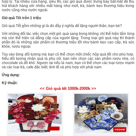
hợp lý. Tại nhiều cửa hàng, siêu thị, các giỏ quà được trưng bày bắt mắt để thu
hút khách hàng với nhiều mắt hàng như mứt, trà, bánh kẹo thương hiệu trong
nước cũng như nước ngoài.
Giỏ quà Tết trên 1 triệu
Giỏ quà Tết gồm những gì là đủ đầy ý nghĩa để tặng người thân, bạn bè?
Với những đối tác việc chọn một giỏ quà sang trọng không chỉ thể hiện tấm lòng
mà còn thể hiện cả đẳng cấp của người tặng. Trong loại giỏ quà này thì thành
phần đó là những sản phẩm có thương hiệu tốt như bánh kẹo cao cấp, trà sức
khỏe, rượu ngoại.
Tùy vào từng đối tượng mà bạn có thể chọn một chiếc hộp quà tết cho phù hợp.
Nếu đối tượng nhận quà là phụ nữ, bạn nên chọn các sản phẩm rượu nhẹ, có
chocolate và đồ khô. Ngược lại nếu là nam, bạn có thể chọn các loại rượu mạnh
và các loại trà, cafe đặc biệt, tinh tế và phù hợp với phái nam.
Ứng dụng:
Kỹ thuật:
<< Giỏ quà tết 1000k-2000k >>