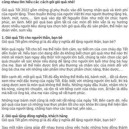
cùng nhau tìm hiểu các cách gói giỏ quà nhé!
Giỏ quà Tết 2022 gồm những gì phụ thuộc vào đối tượng nhận quà và kinh phí
của người tặng. Theo truyền thống của người Việt thì mọi người thường tặng trà,
bánh, mứt, rượu,… làm quà vào dịp tết Nguyên Đán như một lời chúc hạnh
phúc, an lành. Một giỏ quà bao gồm tất cả các món đồ trên vẫn là xu hướng
được nhiều người tiêu dùng lựa chọn bởi giỏ quà đầy đủ sản phẩm, thể hiện sự
đoàn viên, sum vầy.
1. Giỏ quà Tết cho người thân, bạn bè
Giỏ quà Tết gồm những gì là đủ đầy ý nghĩa để tặng người thân, bạn bè?
Món quà ngày Tết cho bố mẹ thể hiện tình cảm, sự biết ơn của con cháu dịp Tết
đến Xuân về. Nếu bạn còn đang đắn đo không biết chọn giỏ quà như thế nào thì
mình sẽ mách bạn ngay đây thôi! Với người lớn tuổi, chúng ta nên chọn các giỏ
quà chuyên về sức khỏe nếu dùng để tặng cho người lớn tuổi như ông bà hay
cha mẹ. Bạn sẽ thể hiện được tình yêu thương và chăm sóc của mình đối với
ông bà cha mẹ với những sản phẩm như thực phẩm chức năng, thảo dược,…
Bên cạnh đó, một giỏ quà Tết đủ đầy không thể thiếu trà, bánh mứt,... tất cả được
xem như một đặc trưng của ngày Tết. Đặc biệt, với những người lớn tuổi, thì trà
càng được xem là món quà không thể thiếu. Những ngày đầu Xuân, nhâm nhi ly
trà nóng, cùng trò chuyện, và rộn rã với tiếng cười của cháu con, ắt hẳn là điều
mà bất cứ ông bà, cha mẹ nào cũng sẽ rất hạnh phúc.
Những loại bánh mứt cũng là một nét rất riêng của ngày Tết. Bên cạnh đó, nếu
giỏ quà của bạn có những loại thực phẩm tốt cho sức khỏe thì càng thể hiện tấm
lòng của người tặng, chẳng hạn như các loại hạt, yến sào,...
2. Giỏ quà tặng đồng nghiệp, khách hàng
Giỏ quà Tết gồm những gì là đủ đầy ý nghĩa để tặng người thân, bạn bè?
Sau một năm cùng giúp đỡ nhau trong công việc hoặc những hợp đồng thành