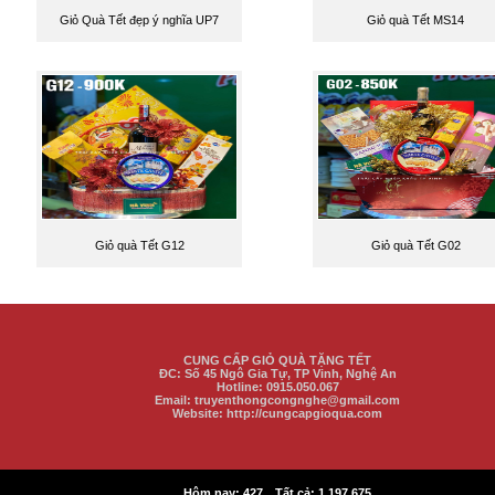
Giỏ Quà Tết đẹp ý nghĩa UP7
Giỏ quà Tết MS14
Giỏ quà Tết G12
Giỏ quà Tết G02
CUNG CẤP GIỎ QUÀ TẶNG TẾT
ĐC:
Số 45 Ngô Gia Tự, TP Vinh
, Nghệ An
Hotline: 0915.050.067
Email: truyenthongcongnghe@gmail.com
Website: http://cungcapgioqua.com
|
Hôm nay:
427
Tất cả:
1,197,675