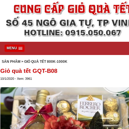
MENU
SẢN PHẨM
> GIỎ QUÀ TẾT 800K-1000K
Giỏ quà tết GQT-B08
10/1/2020 - Xem: 3961