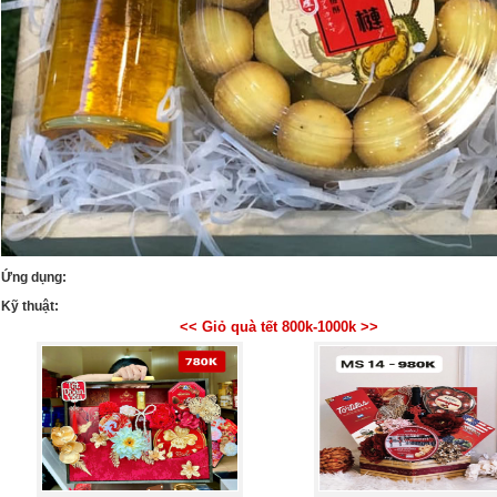
Ứng dụng:
Kỹ thuật:
<< Giỏ quà tết 800k-1000k >>