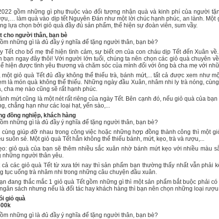
2022 gồm những gì phụ thuộc vào đối tượng nhận quà và kinh phí của người tặng
ượu,… làm quà vào dịp tết Nguyên Đán như một lời chúc hạnh phúc, an lành. Một 
ng lựa chọn bởi giỏ quà đầy đủ sản phẩm, thể hiện sự đoàn viên, sum vầy.
ết cho người thân, bạn bè
gồm những gì là đủ đầy ý nghĩa để tặng người thân, bạn bè?
 Tết cho bố mẹ thể hiện tình cảm, sự biết ơn của con cháu dịp Tết đến Xuân về
 bạn ngay đây thôi! Với người lớn tuổi, chúng ta nên chọn các giỏ quà chuyên v
hể hiện được tình yêu thương và chăm sóc của mình đối với ông bà cha mẹ với 
một giỏ quà Tết đủ đầy không thể thiếu trà, bánh mứt,... tất cả được xem như một
m là món quà không thể thiếu. Những ngày đầu Xuân, nhâm nhi ly trà nóng, cùng tr
à, cha mẹ nào cũng sẽ rất hạnh phúc.
nh mứt cũng là một nét rất riêng của ngày Tết. Bên cạnh đó, nếu giỏ quà của bạn 
g, chẳng hạn như các loại hạt, yến sào,...
ặng đồng nghiệp, khách hàng
gồm những gì là đủ đầy ý nghĩa để tặng người thân, bạn bè?
cùng giúp đỡ nhau trong công việc hoặc những hợp đồng thành công thì một giỏ 
 suôn sẻ. Một giỏ quà Tết hẳn không thể thiếu bánh, mứt, kẹo, trà và rượu,...
ẹo: giỏ quà của bạn sẽ thêm nhiều sắc xuân nhờ bánh mứt kẹo với nhiều màu s
g những người thân yêu.
ất cả các giỏ quà Tết từ xưa tới nay thì sản phẩm bạn thường thấy nhất vẫn phải
 tục uống trà nhâm nhi trong những câu chuyện đầu xuân.
n đang thắc mắc 1 giỏ quà Tết gồm những gì thì một sản phẩm bắt buộc phải có 
 ngân sách nhưng nếu là đối tác hay khách hàng thì bạn nên chọn những loại rượu
i giỏ quà
500k
gồm những gì là đủ đầy ý nghĩa để tặng người thân, bạn bè?