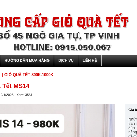
HƯỚNG DẪN MUA HÀNG
DỊCH VỤ
LIÊN HỆ
M
| GIỎ QUÀ TẾT 800K-1000K
à Tết MS14
 2/1/2023 - Xem: 3561
Giá 
Nhữn
tràn
đến.
riêng
đầy ý