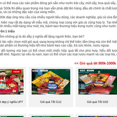
n có thể mua các sản phẩm đóng gói sắn như nước trái cây, mứt sấy, hoa quả sấy, 
uà 500k thì điều quan trọng mà bạn vẫn phải đặt lên hàng đầu đó chính là chất lư
ĩa, và cả những đặc sản của vùng miền.
500k đáp ứng nhu cầu của nhiều người tiêu dùng, các doanh nghiệp, giá cả vừa tầ
hiện nay rất đa dạng về mẫu mã, chủng loại cùng với giá cả cũng hợp lý. Tại nhiề
ới nhiều mắt hàng như mứt, trà, bánh kẹo thương hiệu trong nước cũng như nước 
rên 1 triệu
gồm những gì là đủ đầy ý nghĩa để tặng người thân, bạn bè?
 tác việc chọn một giỏ quà sang trọng không chỉ thể hiện tấm lòng mà còn thể hiệ
sản phẩm có thương hiệu tốt như bánh kẹo cao cấp, trà sức khỏe, rượu ngoại.
 đối tượng mà bạn có thể chọn một chiếc hộp quà tết cho phù hợp. Nếu đối t
đồ khô. Ngược lại nếu là nam, bạn có thể chọn các loại rượu mạnh và các loại trà, c
<< Giỏ quà tết 800k-1000k
t đẹp ý nghĩa UP7
Giỏ quà Tết G12
Giỏ quà Tết G02