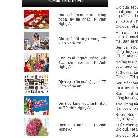
THÔNG TIN HỮU ÍCH
Giỏ quà Tết 
bánh, mứt, r
Địa chỉ mua rượu vang
người tiêu dù
ngoại uy tín nhất TP Vinh
1. Giỏ quà T
Nghệ An
Giỏ quà Tết 
Món quà ngày
mình sẽ mách
Giỏ quà tết rượu vang TP
mẹ. Bạn sẽ t
Vinh Nghệ An
Bên cạnh đó, 
càng được xe
bất cứ ông b
Cho thuê người xông đất
Những loại bá
đầu năm mới tại TP Vinh
của người tặn
Nghệ An
2. Giỏ quà t
Giỏ quà Tết 
Dịch vụ in ấn quà tặng tại TP
Sau một năm 
Vinh Nghệ An
năm mới nhiều
Bánh, mứt, k
uống trà cùn
Dịch vụ tặng quà sinh nhật
Trà: Trong t
tại TP Vinh Nghệ An
Nam có phong
Rượu: Nếu bạ
chọn tùy vào
Điện hoa tươi tại TP Vinh
3Các cách gó
Nghệ An
Giỏ quà Tết 
Giỏ quà Tết 