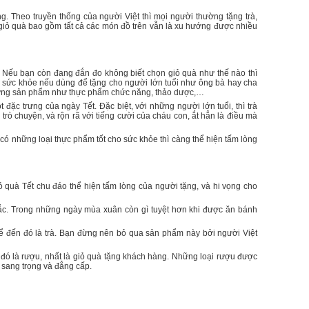
. Theo truyền thống của người Việt thì mọi người thường tặng trà,
giỏ quà bao gồm tất cả các món đồ trên vẫn là xu hướng được nhiều
. Nếu bạn còn đang đắn đo không biết chọn giỏ quà như thế nào thì
ề sức khỏe nếu dùng để tặng cho người lớn tuổi như ông bà hay cha
những sản phẩm như thực phẩm chức năng, thảo dược,…
 đặc trưng của ngày Tết. Đặc biệt, với những người lớn tuổi, thì trà
ò chuyện, và rộn rã với tiếng cười của cháu con, ắt hẳn là điều mà
có những loại thực phẩm tốt cho sức khỏe thì càng thể hiện tấm lòng
quà Tết chu đáo thể hiện tấm lòng của người tặng, và hi vọng cho
ắc. Trong những ngày mùa xuân còn gì tuyệt hơn khi được ăn bánh
 kể đến đó là trà. Bạn đừng nên bỏ qua sản phẩm này bởi người Việt
đó là rượu, nhất là giỏ quà tặng khách hàng. Những loại rượu được
 sang trọng và đẳng cấp.