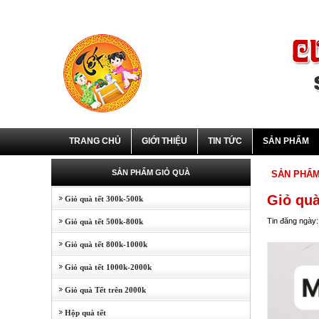
TRANG CHỦ
GIỚI THIỆU
TIN TỨC
SẢN PHẨM
SẢN PHẨM GIỎ QUÀ
SẢN PHẨ
Giỏ qu
Giỏ quà tết 300k-500k
Tin đăng ngày:
Giỏ quà tết 500k-800k
Giỏ quà tết 800k-1000k
Giỏ quà tết 1000k-2000k
Giỏ quà Tết trên 2000k
Hộp quà tết