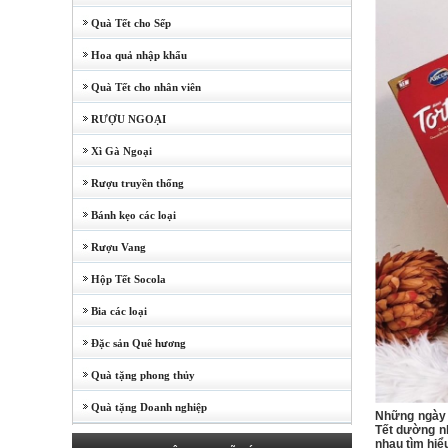
Quà Tết cho Sếp
Hoa quả nhập khẩu
Quà Tết cho nhân viên
RƯỢU NGOẠI
Xì Gà Ngoại
Rượu truyền thống
Bánh kẹo các loại
Rượu Vang
Hộp Tết Socola
Bia các loại
Đặc sản Quê hương
Quà tặng phong thủy
Quà tặng Doanh nghiệp
Những ngày 
Tết dường nh
nhau tìm hiể