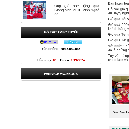
Bạn hoàn toà
Ông già noel tặng quà
Đối với giỏ q
Giáng sinh tại TP Vinh Nghệ
đủ đầy ý ngh
An
Giỏ quà Tết 
Giỏ quà 500k 
khách hàng v
HỖ TRỢ TRỰC TUYẾN
Giỏ quà Tết t
Giỏ quà Tết 
Với những đối
Văn phòng - 0915.050.067
đó là những 
Tùy vào từng
|
chocolate và 
Hôm nay:
86
Tất cả:
1,197,874
FANPAGE FACEBOOK
Giỏ Quà Tế