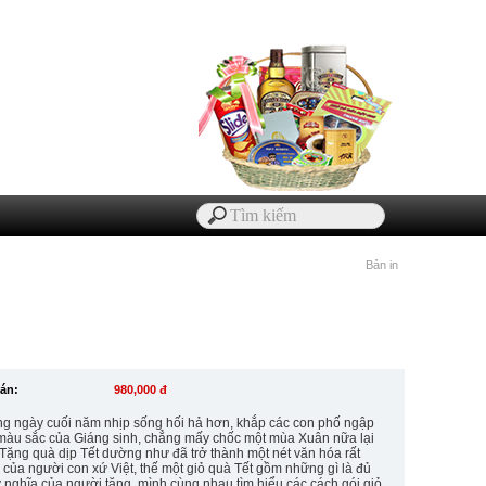
Bản in
bán:
980,000 đ
g ngày cuối năm nhịp sống hối hả hơn, khắp các con phố ngập
 màu sắc của Giáng sinh, chẳng mấy chốc một mùa Xuân nữa lại
 Tặng quà dịp Tết dường như đã trở thành một nét văn hóa rất
 của người con xứ Việt, thế một giỏ quà Tết gồm những gì là đủ
 nghĩa của người tặng, mình cùng nhau tìm hiểu các cách gói giỏ