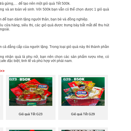
trà gừng,… để tạo nên một giỏ quà Tết 500k.
ợng và an toàn vệ sinh. Với 500k bạn vẫn có thể chọn được 1 giỏ quà
m để bạn dành tặng người thân, bạn bè và đồng nghiệp.
u cửa hàng, siêu thị, các giỏ quà được trưng bày bắt mắt để thu hút
ngoài.
n cả đẳng cấp của người tặng. Trong loại giỏ quà này thì thành phần
ượng nhận quà là phụ nữ, bạn nên chọn các sản phẩm rượu nhẹ, có
afe đặc biệt, tinh tế và phù hợp với phái nam.
 >>
Giỏ quà Tết G23
Giỏ quà Tết G29