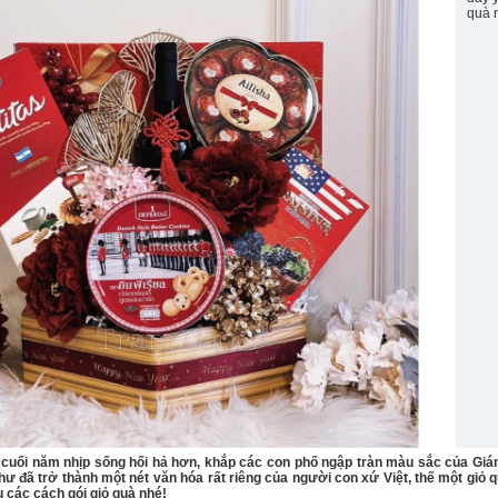
quà 
cuối năm nhịp sống hối hả hơn, khắp các con phố ngập tràn màu sắc của Gián
ư đã trở thành một nét văn hóa rất riêng của người con xứ Việt, thế một giỏ 
u các cách gói giỏ quà nhé!