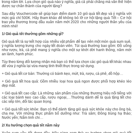
trong năm tới. Lựa chọn giỏ quà nào ý nghĩa, giá cả phải chăng mà vẫn thể hiện
được sự chân thành của người tặng?
Sau đây Vouchercode sẽ giúp bạn điểm danh 10 giỏ quà tết đẹp và ý nghĩa với
mức giá chỉ 500K. Hãy tham khảo để không bỏ lỡ cơ hội tặng quà Tết – Cơ hội
trao yêu thương trong đầu xuân năm mới 2020 cho những người thân yêu của
mình nhé!
1/ Giỏ quà tết thường gồm những gì?
Giỏ quà tết là sự kết hợp của nhiều vật phẩm để tạo nên một món quà sum suê,
ý nghĩa tượng trưng cho ngày tết đoàn viên. Túi quà thường bao gồm: Đồ uống
như rượu, trà, cà phê mang ý nghĩa cho một sự khởi đời hanh thông, năm mới
an lành, hạnh phúc.
Tùy theo từng đối tượng nhận mà bạn có thể lựa chọn các giỏ quà tết khác nhau
để vừa ý nghĩa lại vừa mang tính thiết thực trong sử dụng.
+ Giỏ quà tết cơ bản: Thường có bánh kẹo, mứt, trà, rượu, cà phê, đồ hộp…
+ Giỏ quà tết hoa quả: Gồm nhiều loại hoa quả ngon được phối hợp khéo léo
đẹp mắt.
+ Giỏ quà tết cao cấp: Là những sản phẩm của những thương hiệu nổi tiếng với
các loại bánh kẹo cao cấp, rượu ngoại,…Thường dành để là quà tặng tết cho
các sếp lớn, đối tác quan trọng.
+ Giỏ quà tết sức khỏe: Bạn có thể dành tặng giỏ quà sức khỏe này cho ông bà,
cha mẹ. Với những thực phẩm bổ dưỡng như: Trà sâm; Đông trùng hạ thảo;
Nước yến; Nấm linh chi…
2/ Xu hướng chọn quà tết năm này