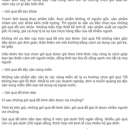
Xuân sum vầy, tết đong đầy. Hãy cùng xem thử xu hướng chọn giỏ quà tết
năm này có gì đặc biệt nhé.
– Giỏ quà tết sức khỏe
Trước tình trạng thực phẩm bẩn, thực phẩm không rõ nguồn gốc, sản phẩm
chăm sóc sức khỏe kém chất lượng. Thì người ta vẫn ưu tiên chọn lựa những
giỏ quà tết sức khỏe. Những mẫu hộp thiết kế tinh tế, sản phẩm xuất xứ nguồn
gốc rõ ràng, giá cả hợp lý là sự lựa chọn hàng đầu của rất nhiều người.
Không chỉ ưu tiên các món quà tốt cho sức khỏe. Giỏ quà Tết những năm gần
đây được gói đơn giản, thân thiện với môi trường bằng cách sử dụng các giỏ tre,
túi giấy.
Việc khéo léo lựa chọn giỏ quà được gói theo hình thức này cũng là cách giúp
bạn tạo thiện cảm với người nhận, đồng thời lan tỏa lối sống xanh cho tất cả mọi
người.
– Giỏ quà tết đặc sản vùng miền
Những sản phẩm đặc sản từ các vùng miền sẽ là xu hướng chọn giỏ quà Tết
không bao giờ lỗi thời. Nhất là với các doanh nghiệp, đơn vị muốn quảng bá đặc
sản vùng miền đến bạn bè trong và ngoài nước.
– Giỏ quà tết bình dân
Vì sao những giỏ quà tết bình dân được ưa chuộng?
Thời kỳ bão giá, những giỏ quà tết bình dân, giỏ quà tết giá rẻ được nhiều người
ưa chuộng.
Giỏ quà tết bình dân dao động ở mức giá dưới 500 ngàn đồng. Nhiều giỏ quà
còn có giá dưới 200 ngàn đồng, thích hợp với kinh tế của nhiều hộ gia đình.