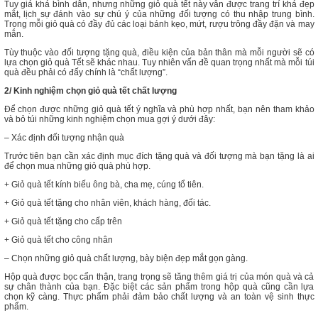
Tuy giá khá bình dân, nhưng những giỏ quà tết này vẫn được trang trí khá đẹp
mắt, lịch sự đánh vào sự chú ý của những đối tượng có thu nhập trung bình.
Trong mỗi giỏ quà có đầy đủ các loại bánh kẹo, mứt, rượu trông đầy đặn và may
mắn.
Tùy thuộc vào đối tượng tặng quà, điều kiện của bản thân mà mỗi người sẽ có
lựa chọn giỏ quà Tết sẽ khác nhau. Tuy nhiên vấn đề quan trọng nhất mà mỗi túi
quà đều phải có đấy chính là “chất lượng”.
2/ Kinh nghiệm chọn giỏ quà tết chất lượng
Để chọn được những giỏ quà tết ý nghĩa và phù hợp nhất, bạn nên tham khảo
và bỏ túi những kinh nghiệm chọn mua gợi ý dưới đây:
– Xác định đối tượng nhận quà
Trước tiên bạn cần xác định mục đích tặng quà và đối tượng mà bạn tặng là ai
để chọn mua những giỏ quà phù hợp.
+ Giỏ quà tết kính biếu ông bà, cha mẹ, cúng tổ tiên.
+ Giỏ quà tết tặng cho nhân viên, khách hàng, đối tác.
+ Giỏ quà tết tặng cho cấp trên
+ Giỏ quà tết cho công nhân
– Chọn những giỏ quà chất lượng, bày biện đẹp mắt gọn gàng.
Hộp quà được bọc cẩn thận, trang trọng sẽ tăng thêm giá trị của món quà và cả
sự chân thành của bạn. Đặc biệt các sản phẩm trong hộp quà cũng cần lựa
chọn kỹ càng. Thực phẩm phải đảm bảo chất lượng và an toàn vệ sinh thực
phẩm.